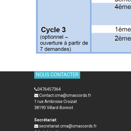
NOUS CONTACTER
0476457364
Contact.cma@cmaccords.fr
1 rue Ambroise Croizat
38190 Villard-Bonnot
Secrétariat:
secretariat.cma@cmaccords.fr