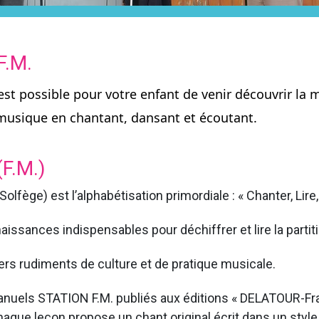
F.M.
est possible pour votre enfant de venir découvrir la 
 musique en chantant, dansant et écoutant.
F.M.)
ège) est l’alphabétisation primordiale : « Chanter, Lire, 
aissances indispensables pour déchiffrer et lire la partit
iers rudiments de culture et de pratique musicale.
nuels STATION F.M. publiés aux éditions « DELATOUR-Fran
ue leçon propose un chant original écrit dans un style p