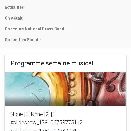
actualités
On y était
Concours National Brass Band
Concert en Sonate
Programme semaine musical
None [1] None [2] [1]
#slideshow_1781967537751 [2]
#slideshow_1781967537751...