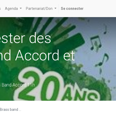
s
Agenda
Partenariat/Don
Se connecter
ster des
nd Accord et
s Band Accord 11h.
plein d'autres...