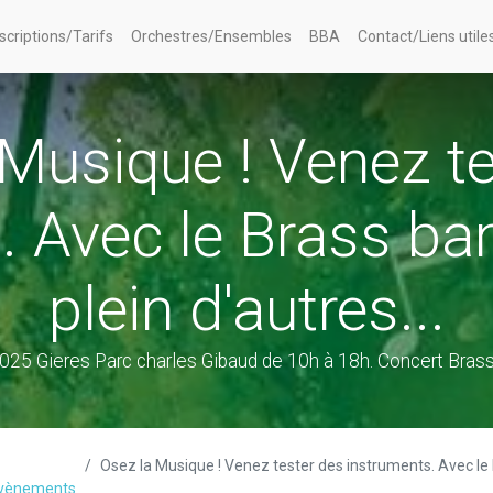
nscriptions/Tarifs
Orchestres/Ensembles
BBA
Contact/Liens utile
 Musique ! Venez te
. Avec le Brass ba
plein d'autres...
025 Gieres Parc charles Gibaud de 10h à 18h. Concert Bras
Osez la Musique ! Venez tester des instruments. Avec le Brass band Accord et 
vènements