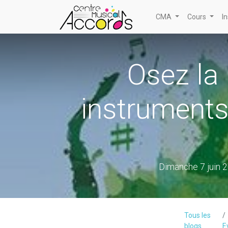
CMA
Cours
I
Osez la
instruments
Dimanche 7 juin 2
Tous les
blogs
E