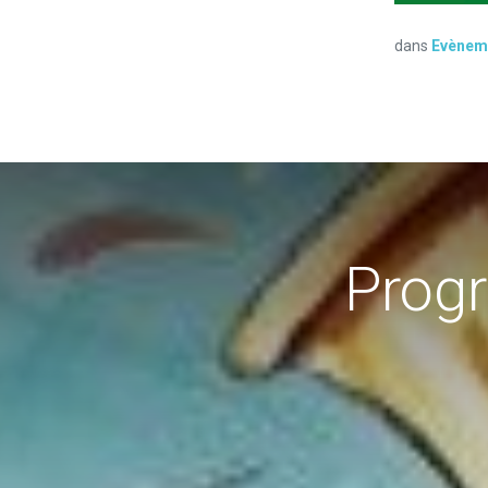
dans
Evènem
Prog